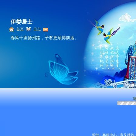
伊娄居士
首页
日志
春风十里扬州路，子君更须博前途。
请
帮助
-
客服中心
-
意见建议